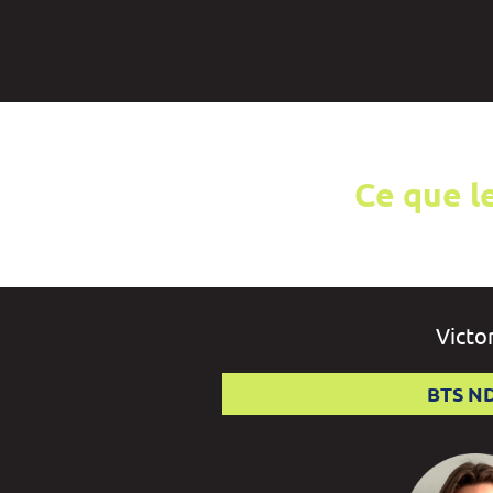
Ce que l
Victo
BTS N