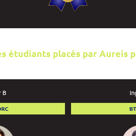
es étudiants placés par Aureis 
r B
In
DRC
BT