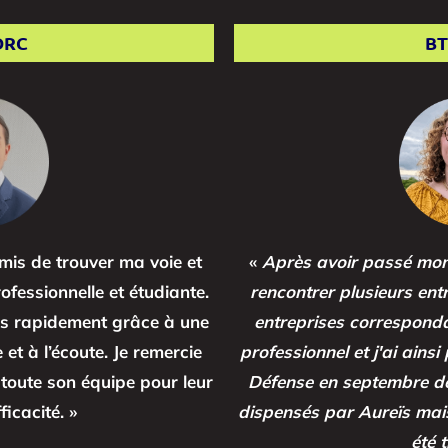
DRC
BT
is de trouver ma voie et
«
Après avoir passé mon 
fessionnelle et étudiante.
rencontrer plusieurs ent
très rapidement grâce à une
entreprises correspondai
et à l’écoute. Je remercie
professionnel et j'ai ainsi
oute son équipe pour leur
Défense en septembre der
ficacité. »
dispensés par Aureïs mais
été 