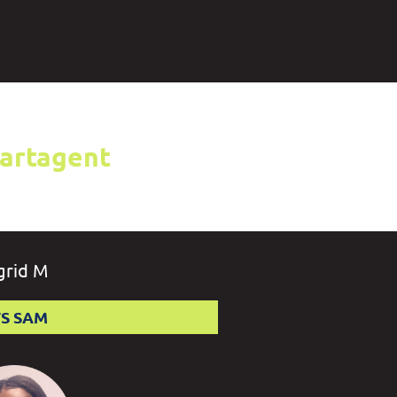
partagent
grid M
S SAM